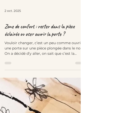
2 oct. 2025
Carnet de bord d’une art-thérapeute
Zone de confort : rester dans la pièce
éclairée ou oser ouvrir la porte ?
Vouloir changer, c’est un peu comme ouvrir
une porte sur une pièce plongée dans le noir.
On a décidé d’y aller, on sait que c’est la
prochaine étape… On ouvre la porte et il y a
cette petite voix qui souffle “punaise il fait
noir, t’es sûre ? On peut y aller demain, oui
demain c’est bien”. Mais demain, ce sera la
même porte avec le même noir…La pièce d’à
côté est tellement plus éclairée, rassurante,
pourquoi aller dans le noir, j’ai de ses idées
quand même ! Bon, je vais me f