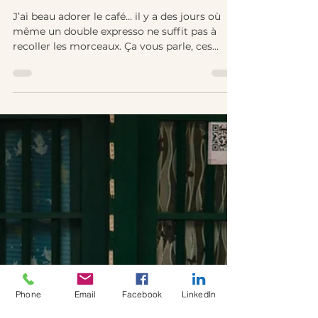
Carnet de bord d’une art-thérapeute
Création artistique en mode gribouillis :
mon cerveau dit merci
J’ai beau adorer le café… il y a des jours où
même un double expresso ne suffit pas à
recoller les morceaux. Ça vous parle, ces
journées où on se réveille avec le cerveau en
mode brainstorming sauvage, le cœur un
peu en vrac, et cette sensation étrange
d’avoir couru un marathon dans ses rêves —
sans avoir touché terre une seule fois ? Bref.
L’inconscient fait la java. Mes nuits sont
agitées d’images en ce moment ! La dernière
? Des plans d’architecte sur une table basse,
un s
Phone
Email
Facebook
LinkedIn