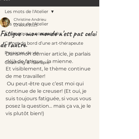
Les mots de l'Atelier
Christine Andrieu
Les mots de l'Atelier
22 août 2025
Fatigue : mon monde n'est pas celui
Créer pour se comprendre
de l'autre.
Carnet de bord d’une art-thérapeute
Passages de vie
Dans mon dernier article, je parlais 
déjà de fatigue… la mienne. 
Coaching & Thérapie
Et visiblement, le thème continue 
de me travailler!
 Ou peut-être que c’est moi qui 
continue de le creuser! (Et oui, je 
suis toujours fatiguée, si vous vous 
posez la question… mais ça va, je le 
vis plutôt bien!)