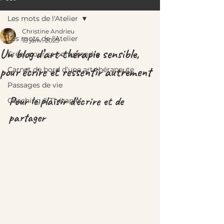
Les mots de l'Atelier
Christine Andrieu
Les mots de l'Atelier
18 janv. 2025
Un blog d’art-thérapie sensible,
Créer pour se comprendre
pour écrire et ressentir autrement
Carnet de bord d’une art-thérapeute
Passages de vie
Pour le plaisir d'écrire et de 
Coaching & Thérapie
partager