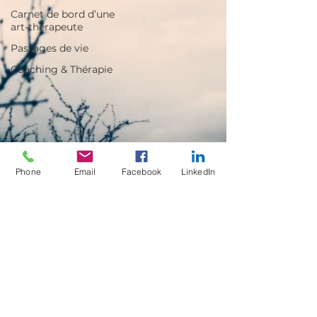
Carnet de bord d’une
art-thérapeute
Passages de vie
Coaching & Thérapie
Phone
Email
Facebook
LinkedIn