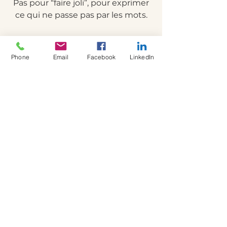
Pas pour “faire joli”, pour exprimer
ce qui ne passe pas par les mots.
Vous n’avez rien à prouver.
Phone
Email
Facebook
LinkedIn
Par la création, vous donnez forme
à ce qui vous traverse.
Ce que vous ressentez devient
plus clair, plus facile à nommer.
Créer devient une manière
d’écouter autrement.
Un accompagnement à votre rythme
Je propose un accompagnement
individuel (adultes, enfants et
ados) basé sur la création, l'écoute
et la présence. Un espace pour
faire le point, déposer ce qui est
trop, et avancer par étapes.