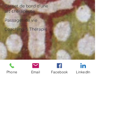
Carnet de bord d’une
art-thérapeute
Passages de vie
Coaching & Thérapie
Phone
Email
Facebook
LinkedIn