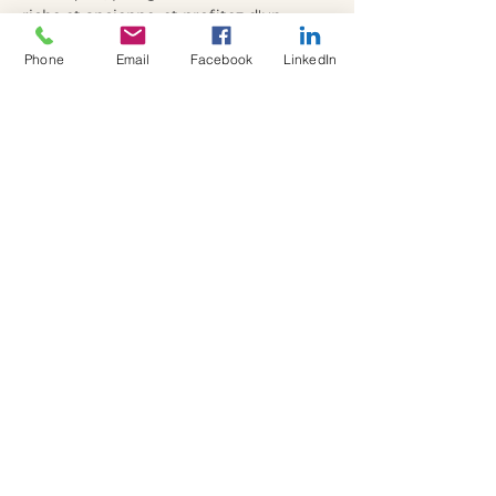
riche et ancienne, et profitez d'un 
moment unique et inspirant.
Phone
Email
Facebook
LinkedIn
Partager cet événement
Formations