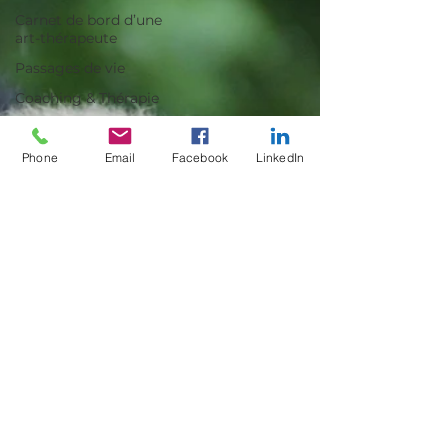
Carnet de bord d’une
art-thérapeute
Passages de vie
Coaching & Thérapie
Phone
Email
Facebook
LinkedIn